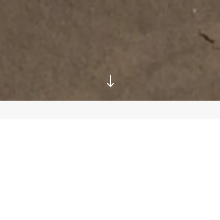
"
Chalet Ockenburgh geeft je de
ruimte voor allerlei
verschillende activiteiten. De
keuken is van alle gemakken