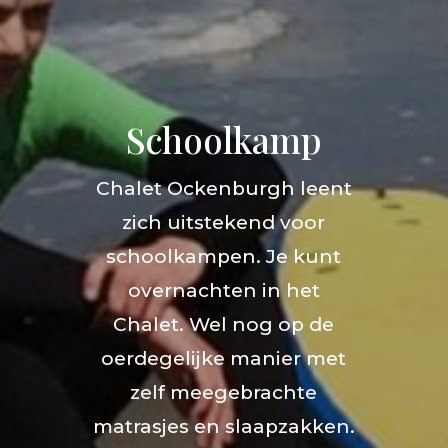
Schoolkamp
Chalet Ockenburgh leent
zich uitstekend voor
schoolkampen. Je kunt
overnachten in het
Chalet. Wel nog op de
oerdegelijke manier met
zelf meegebrachte
matrasjes en slaapzakken.