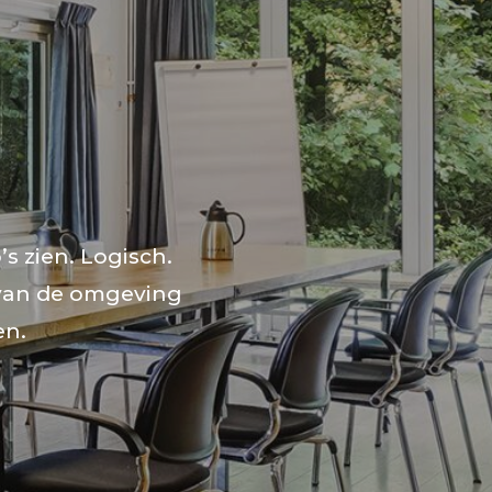
’s zien. Logisch.
s van de omgeving
en.