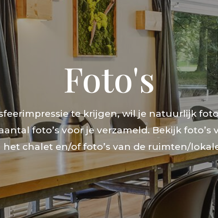
Foto's
erimpressie te krijgen, wil je natuurlijk foto
ntal foto’s voor je verzameld. Bekijk foto’
 het chalet en/of foto’s van de ruimten/lokal