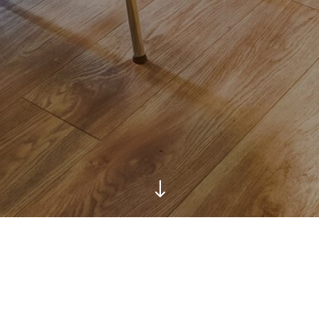
"
FOTO'S C