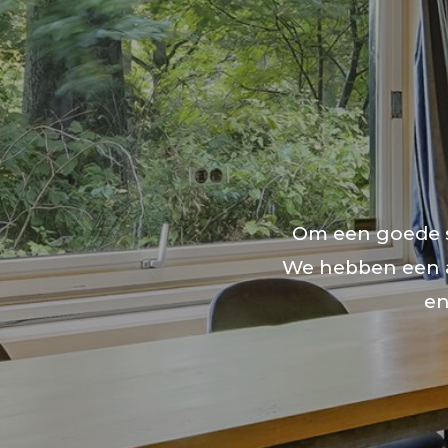
Om een goede sfe
We hebben een aa
en